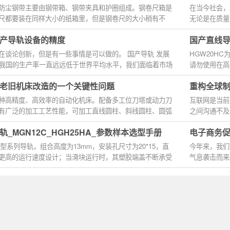
防尘钢带主要由钢带箱、钢带夹具和护圈组成。钢卷尺箱是
在当今社会，
尺都要装在同样大小的纸箱里，但是钢卷尺的大小稍有不
无论是在质量
的提高，...
产导轨设备的精度
国产直线导轨
在谈论创新，但是有一些事情是可以做的。 国产导轨 发展
HGW20HC
但我国的生产率一直远远低于世界平均水平，我们面临着市场
请勿使用在高
封件，进而缩短
老旧机床改造的一个关键性问题
重构全球
种高精度、高效率的自动化机床。配备多工位刀塔或动力刀
互联网是当前
有广泛的加工工艺性能，可加工直线圆柱、斜线圆柱、圆弧
之间沟通不及
信任体系...
_MGN12C_HGH25HA_参数样本选型手册
电子商务
微型系列导轨，组合高度为13mm，安装孔尺寸为20*15，直
今年来，我们
更高的运行速度设计；当滑块运行时，其塑胶端盖不断承受
气息袭击而来
时所...
烈。五金行...