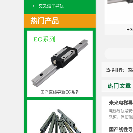
交叉滚子导轨
热门产品
HG
热搜排行：
国
热门文章
国产直线导轨EG系列
未来电梯导
电梯导轨是安
轨道，保证轿
沿其作倾...
国产线性导