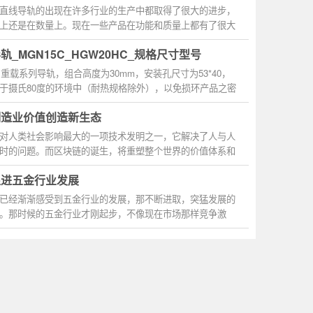
直线导轨的出现在许多行业的生产中都取得了很大的进步，
上还是在数量上。现在一些产品在功能和质量上都有了很大
_MGN15C_HGW20HC_规格尺寸型号
为重载系列导轨，组合高度为30mm，安装孔尺寸为53*40，
于摄氏80度的环境中（耐热规格除外），以免损环产品之密
使用寿...
制造业价值创造新生态
对人类社会影响最大的一项技术发明之一，它解决了人与人
时的问题。而区块链的诞生，将重塑整个世界的价值体系和
促进五金行业发展
已经渐渐感受到五金行业的发展，那不断进取，突猛发展的
。那时候的五金行业才刚起步，不像现在市场那样竞争激