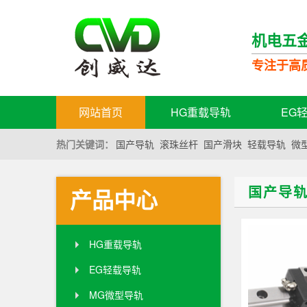
机电五
专注于高
网站首页
HG重载导轨
EG
热门关键词：
国产导轨
滚珠丝杆
国产滑块
轻载导轨
微
国产导
产品中心
HG重载导轨
EG轻载导轨
MG微型导轨