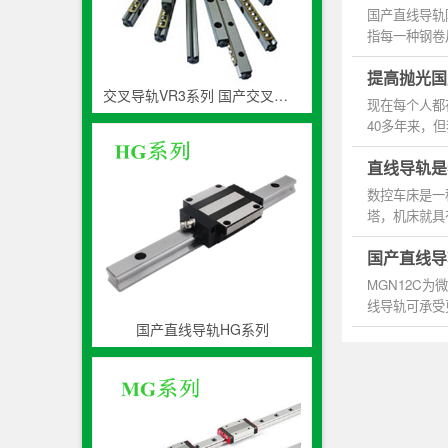
国产直线导轨
指每一种钢卷
同，所以要...
提高抛光国
交叉导轨VR3系列 国产交叉滚子轨道生产厂家
现在每个人都
40多年来，
的挑战，同...
直线导轨是
数控车床是一
塔，机床就具
和各种螺...
国产直线导轨
MGN12C为
线导轨可承受
钢珠循环回流向
国产直线导轨HG系列