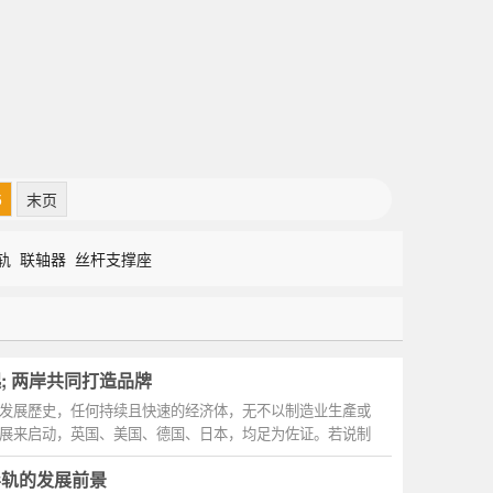
5
末页
轨
联轴器
丝杆支撑座
; 两岸共同打造品牌
发展歷史，任何持续且快速的经济体，无不以制造业生產或
展来启动，英国、美国、德国、日本，均足为佐证。若说制
导轨的发展前景