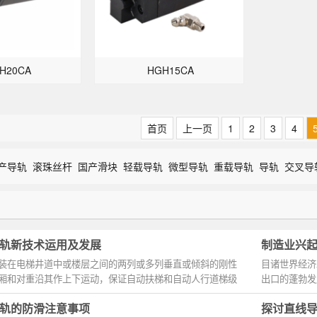
H20CA
HGH15CA
首页
上一页
1
2
3
4
产导轨
滚珠丝杆
国产滑块
轻载导轨
微型导轨
重载导轨
导轨
交叉导
轨新技术运用及发展
制造业兴起
装在电梯井道中或楼层之间的两列或多列垂直或倾斜的刚性
目诸世界经济
厢和对重沿其作上下运动，保证自动扶梯和自动人行道梯级
出口的蓬勃发
造业是经...
轨的防滑注意事项
探讨直线