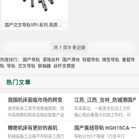
国产交叉导轨VR1系列 高质量滚柱导轨
共 1 页/9 条记录
热搜排行：
国产导轨
滚珠丝杆
国产滑块
轻载导轨
微型导轨
重载导
轨
导轨
交叉导轨
联轴器
丝杆支撑座
热门文章
我国机床面临市场的转变
江苏_江西_吉林_防城港国
虽然机床工具市场普遍疲软，但
车床震动，一般发生在加工方形
中高档数控机床及相应配套产品
偏心而且重量大的加工件时，可
未出现明显下滑，非标、个性化
以吃刀小点，转速慢点； 铣床
精密机床有更好的商机
国产直线导轨 HGH15CA 
产品需求呈现增长趋势。国防军
也是一样吃刀小点，转速慢点
工等重点用户关键零件主要...
，可以减轻震动。 直线导轨
机械装备工业离不开机床工具行
导轨分为5个等级（行走平行