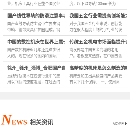
是...
业，机床工具行业在整个国民经
度，以下以导轨100mm长为
济的发展过程中起着举足轻重的
例）： 1.普通级（无标注/C）
国产线性导轨的防滑注意事项
我国五金行业需提高创新能力
作用。从行业总体来看，我国机
5m 2.高级（H）3m 3.精密级
床工具行业目前正处于自...
（P）2m 4.超精密级（SP）
国产直线导轨防尘钢带主要由钢
对于我国五金行业来说，创新能
1.5m 5.超超精密级（UP）...
带箱、钢带夹具和护圈组成。钢
力在很大程度上制约了行业的发
卷尺箱是指每一种钢卷尺都要装
展，低端五金泛滥导致整体价值
中国的数控机床在世界上属于什么水平
传统五金机电市场面临提升课
在同样大小的纸箱里，但是钢卷
下降、高端五金发展不够致使关
尺的大小稍有不同，所以要...
键装备、核心零部件和基础...
国产数控机床近几年还是进步很
南发部是中国五金商城的老用
大的，现在很多的国内和国际厂
户。老板施某透露，在中国五金
商都已经认可以中国的数控机
商城开设网店后，销售额提高了
徐州_赣州_淄博_合肥国产直线导轨滑块
高精度的机床是怎么制造的呢
床。总体上来说比德国日本档次
将近一倍。施老板说，刚开始时
要低但是比台湾和韩国要高！...
都是零散的客户比较多，随着...
直线导轨技术在包装行业中的应
机床要加工出高精度的产品需要
用以飞快的速度发展，在过去的
有以下几个保障： 一、使用高
5年中从9.5%增加到了17.4%，
精度的高端数控机床进行自动化
几乎翻了一番。几乎出现在了所
加工生产，一般高端精密的数控
有的包装功能领域，尤其是在传
机床自动化程度也比较高，没...
动...
N
EWS
相关资讯
MORE