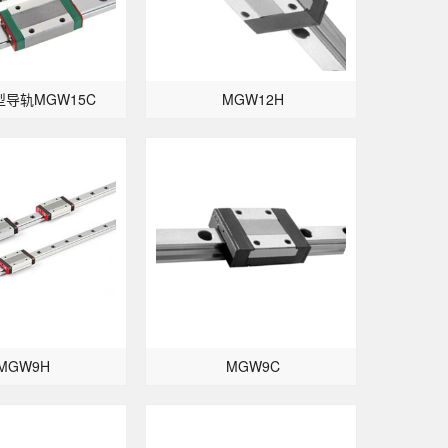
导轨MGW15C
MGW12H
MGW9H
MGW9C