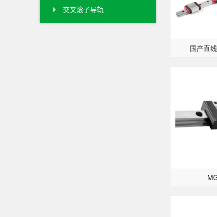
交叉滚子导轨
国产直线
M