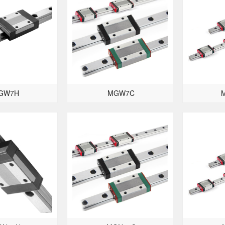
GW7H
MGW7C