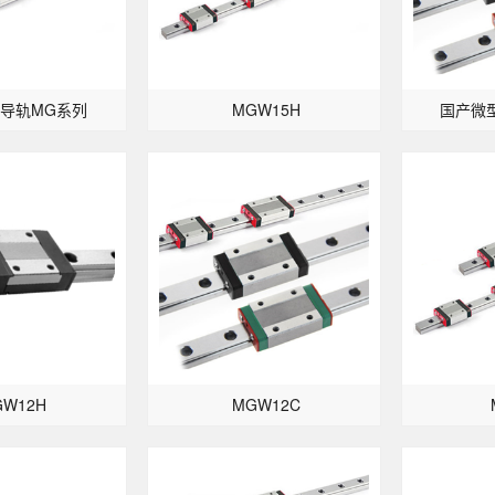
导轨MG系列
MGW15H
国产微型
GW12H
MGW12C