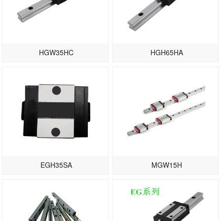
HGW35HC
HGH65HA
EGH35SA
MGW15H