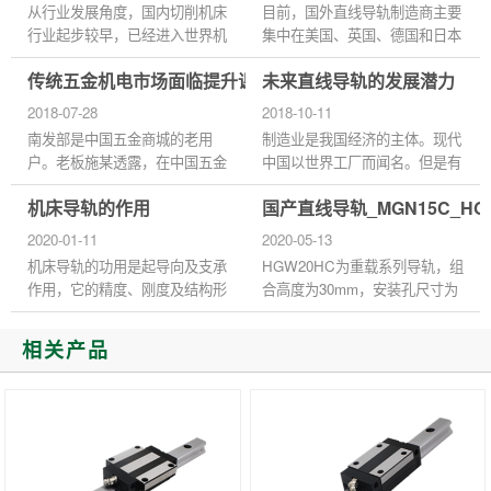
从行业发展角度，国内切削机床
目前，国外直线导轨制造商主要
行业起步较早，已经进入世界机
集中在美国、英国、德国和日本
床产值前十大企业。成形机床相
等国家。与国外相比，我国直线
传统五金机电市场面临提升课题 急需解决
未来直线导轨的发展潜力
比切削机床起步较晚，行业规模
导轨的制造还存在一定的差距，
和重点公司的收入规模都远...
主要表现在品种少、产量小...
2018-07-28
2018-10-11
南发部是中国五金商城的老用
制造业是我国经济的主体。现代
户。老板施某透露，在中国五金
中国以世界工厂而闻名。但是有
商城开设网店后，销售额提高了
这么多的问题，这给人的印象
机床导轨的作用
国产直线导轨_MGN15C_H
将近一倍。施老板说，刚开始时
是，中国商品是好的和坏的在一
都是零散的客户比较多，随着...
起。为了改变这种状况，提高...
2020-01-11
2020-05-13
机床导轨的功用是起导向及支承
HGW20HC为重载系列导轨，组
作用，它的精度、刚度及结构形
合高度为30mm，安装孔尺寸为
式等对机床的加工精度和承载能
53*40，请勿使用在高于摄氏80
力有直接影响。为了保证数控机
度的环境中（耐热规格除外），
相关产品
床具有较高的加工精度和较...
以免损环产品之密封件，进而缩
短使用寿...