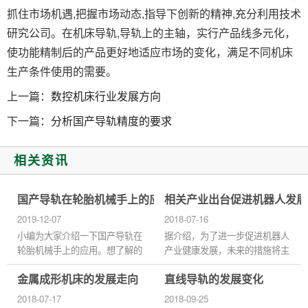
抓住市场机遇,把握市场动态,指导下创新的精神,充分利用技术
研究公司。在机床导轨,导轨上的主轴
，实行产品线多元化，
使功能精制后的产品更好地适应市场的变化，满足不同机床
生产条件使用的需要。
上一篇：
数控机床行业发展方向
下一篇：
分析国产导轨精度的要求
相关资讯
国产导轨在轮胎机械手上的应用
相关产业出台促进机器人发展
2019-12-07
2018-07-16
小编为大家介绍一下国产导轨在
据介绍，为了进一步促进机器人
轮胎机械手上的应用。想了解的
产业健康发展，未来的措施将主
就要跟着小编一起往下看咯！
要聚焦两大关键点。首先是推进
金属成形机床的发展走向
直线导轨的发展变化
伴随着工业科技不断创新改革，
机器人产业迈向中高端。为此，
汽车制造轮胎也走向高品质的...
工信部将率先进一步整合产...
2018-07-17
2018-09-25