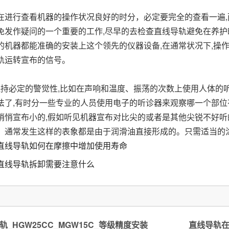
在进行查看机器的操作状况良好的时分，必定要完全的查看一遍,
免发作疑问的一个重要的工作,尽早的去检查直线导轨避免在养
的机器都能准确的安装上这个领先的仪器设备,在通常状况下,操
轨运转宣布的信号。
持必定的警觉性,比如在声响和温度、振荡的次数上使用人体的
法了,有时分一些专业的人员使用电子的听诊器来观察哪一个部
悄悄宣布小的,假如听见机器宣布对比尖的或者是其他尖锐不好听
。通常发生这样的表象都是由于润滑油直接形成的。只需适当的
直线导轨如何在摩擦中增加使用寿命
直线导轨拆卸需要注意什么
_HGW25CC_MGW15C_等级精度安装
直线导轨