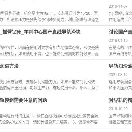
2019-11-07
微型系列导轨，组合高度为16mm，安装孔尺寸为45*20，直
(1) 磨耗
力：所谓预压力是预先给予钢珠负荷力，利用钢珠与珠道之
作用造成平台
预压...
面的磨损...
_摇臂钻床_车削中心国产直线导轨滑块
讨论国产
2019-01-16
精密零件，因而在使用时要求有相当地慎重态度，即便是使
在精密的工作
直线导轨，如果使用不当，也不能达到预期的性能效果，而
国产直线导轨
位表面形...
润滑方法
导轨润滑
2021-08-14
使用直导轨时，要确保润滑能力强。如果不能达到润滑效
选用导轨润滑
会造成严重磨损，影响生产力，缩短使用寿命。那么，为了
和平均压力来
实际应用...
轨模组需要注意的问题
对导轨的
2019-10-22
自动进行时的注意 1、请在直线模组可动范围处设置安全防
国产导轨的精
在安全防护栏的入口，请设计紧急开关装置。 3、请尽量不要
相互差和宽度
准面上，...