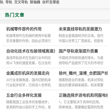
轨
导轨
交叉导轨
联轴器
丝杆支撑座
热门文章
机械零件部件的作用
未来直线导轨的发展潜力
机械零部件在机械的使用中起着
制造业是我国经济的主体。现代
至关重要的作用，因此必须进行
中国以世界工厂而闻名。但是有
定期的维护和维修，以提高机械
这么多的问题，这给人的印象
自动化技术在包装领域高速发展
国产导轨逐渐提升质量
设备的性能，延长机械零部件的
是，中国商品是好的和坏的在一
使用寿命，当机器停机时，...
起。为了改变这种状况，提高...
直线导轨技术在包装行业中的应
中国经济持续快速的增长，为直
用以飞快的速度发展，在过去的
线导轨产品提供了巨大的市场空
5年中从9.5%增加到了17.4%，
间，中国市场强烈的诱惑力，使
金属成形机床的发展走向
徐州_赣州_淄博_合肥国产线
几乎翻了一番。几乎出现在了所
得世界都把目光聚焦于中国市
有的包装功能领域，尤其是在传
场，在改革开放短短的几十年...
从行业发展角度，国内切削机床
随着制造业的发展，机床对导轨
动...
行业起步较早，已经进入世界机
提出的要求越来越高，机床需要
床产值前十大企业。成形机床相
更好的导轨产品来配合生产。所
五金行业多样化发展
正确选择步进电机和伺服电机
比切削机床起步较晚，行业规模
以小编认为导轨的应用越来越明
和重点公司的收入规模都远...
显，导轨数控机床必不可少...
随着我国工业技术的发展进步，
1。它主要取决于具体的应用。
家具制作由以前的手工作坊，发
简单地说，需要确定载荷的性质