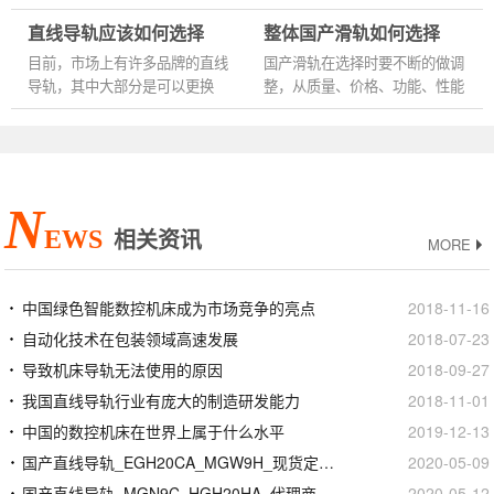
展到现在的机械化批量生产。五
（如水平或垂直载荷）、扭矩、
直线导轨应该如何选择
整体国产滑轨如何选择
金行业配件对通用性、互换性、
惯性、速度、精度、加速度和减
功能性、装饰性有了更高的...
速的要求。滚珠丝杠被快速方...
目前，市场上有许多品牌的直线
国产滑轨在选择时要不断的做调
导轨，其中大部分是可以更换
整，从质量、价格、功能、性能
的。一般来说，各大厂家的各种
等方面，都要做好调整调节，面
型号分为两类，一类是欧洲，另
对国产滑轨的选择，得从以下几
一类是日本，欧洲系列是以德...
个方面分析，承载能力、内...
N
EWS
相关资讯
MORE
中国绿色智能数控机床成为市场竞争的亮点
2018-11-16
自动化技术在包装领域高速发展
2018-07-23
导致机床导轨无法使用的原因
2018-09-27
我国直线导轨行业有庞大的制造研发能力
2018-11-01
中国的数控机床在世界上属于什么水平
2019-12-13
国产直线导轨_EGH20CA_MGW9H_现货定制加工
2020-05-09
国产直线导轨_MGN9C_HGH20HA_代理商正品官网
2020-05-12