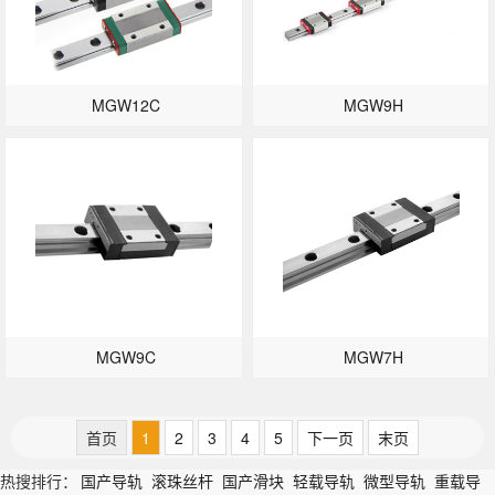
MGW12C
MGW9H
MGW9C
MGW7H
首页
1
2
3
4
5
下一页
末页
热搜排行：
国产导轨
滚珠丝杆
国产滑块
轻载导轨
微型导轨
重载导