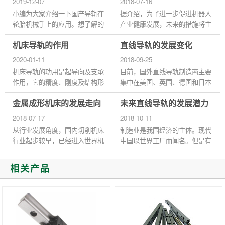
2019-12-07
2018-07-16
短使用寿...
小编为大家介绍一下国产导轨在
据介绍，为了进一步促进机器人
轮胎机械手上的应用。想了解的
产业健康发展，未来的措施将主
就要跟着小编一起往下看咯！
要聚焦两大关键点。首先是推进
机床导轨的作用
直线导轨的发展变化
伴随着工业科技不断创新改革，
机器人产业迈向中高端。为此，
汽车制造轮胎也走向高品质的...
工信部将率先进一步整合产...
2020-01-11
2018-09-25
机床导轨的功用是起导向及支承
目前，国外直线导轨制造商主要
作用，它的精度、刚度及结构形
集中在美国、英国、德国和日本
式等对机床的加工精度和承载能
等国家。与国外相比，我国直线
金属成形机床的发展走向
未来直线导轨的发展潜力
力有直接影响。为了保证数控机
导轨的制造还存在一定的差距，
床具有较高的加工精度和较...
主要表现在品种少、产量小...
2018-07-17
2018-10-11
从行业发展角度，国内切削机床
制造业是我国经济的主体。现代
行业起步较早，已经进入世界机
中国以世界工厂而闻名。但是有
床产值前十大企业。成形机床相
这么多的问题，这给人的印象
比切削机床起步较晚，行业规模
是，中国商品是好的和坏的在一
相关产品
和重点公司的收入规模都远...
起。为了改变这种状况，提高...