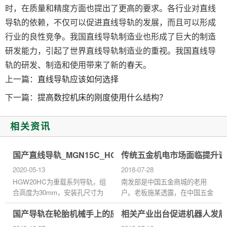
时，在质量和精度方面也提出了更高的要求。各行业对直线
导轨的依赖，不仅可以促进直线导轨的发展，而且可以形成
行业的良性竞争。我国直线导轨制造业也形成了巨大的制造
研发能力，引起了世界直线导轨制造业的重视。我国直线导
轨的研发、制造和使用带来了新的春天。
上一篇：
直线导轨应该如何选择
下一篇：
提高数控机床的刚度使用什么结构？
相关资讯
国产直线导轨_MGN15C_HGW20HC_参数样本选型手册
传统五金机电市场面临提升课
2020-05-13
2018-07-28
HGW20HC为重载系列导轨，组
南发部是中国五金商城的老用
合高度为30mm，安装孔尺寸为
户。老板施某透露，在中国五金
53*40，请勿使用在高于摄氏80
商城开设网店后，销售额提高了
国产导轨在轮胎机械手上的应用
相关产业出台促进机器人发展
度的环境中（耐热规格除外），
将近一倍。施老板说，刚开始时
以免损环产品之密封件，进而缩
都是零散的客户比较多，随着...