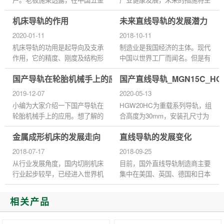
商城开设网店后，销售额提高了
要聚焦两大关键点。首先是推进
机床导轨的作用
未来直线导轨的发展潜力
将近一倍。施老板说，刚开始时
机器人产业迈向中高端。为此，
都是零散的客户比较多，随着...
工信部将率先进一步整合产...
2020-01-11
2018-10-11
机床导轨的功用是起导向及支承
制造业是我国经济的主体。现代
作用，它的精度、刚度及结构形
中国以世界工厂而闻名。但是有
式等对机床的加工精度和承载能
这么多的问题，这给人的印象
国产导轨在轮胎机械手上的应用
国产直线导轨_MGN15C_H
力有直接影响。为了保证数控机
是，中国商品是好的和坏的在一
床具有较高的加工精度和较...
起。为了改变这种状况，提高...
2019-12-07
2020-05-13
小编为大家介绍一下国产导轨在
HGW20HC为重载系列导轨，组
轮胎机械手上的应用。想了解的
合高度为30mm，安装孔尺寸为
就要跟着小编一起往下看咯！
53*40，请勿使用在高于摄氏80
金属成形机床的发展走向
直线导轨的发展变化
伴随着工业科技不断创新改革，
度的环境中（耐热规格除外），
汽车制造轮胎也走向高品质的...
以免损环产品之密封件，进而缩
2018-07-17
2018-09-25
短使用寿...
从行业发展角度，国内切削机床
目前，国外直线导轨制造商主要
行业起步较早，已经进入世界机
集中在美国、英国、德国和日本
床产值前十大企业。成形机床相
等国家。与国外相比，我国直线
比切削机床起步较晚，行业规模
导轨的制造还存在一定的差距，
相关产品
和重点公司的收入规模都远...
主要表现在品种少、产量小...