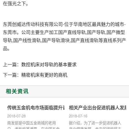
在强光之下。
东莞创威达传动科技有限公司-位于华南地区最具魅力的城市-
东莞市。公司主要生产加工国产直线导轨,国产导轨,国产微型
导轨,国产线性滑轨,国产导轨滑块,国产直线滑轨等直线系列产
品。
上一篇：
数控机床对导轨的基本要求
下一篇：
精密机床有更好的商机
相关资讯
传统五金机电市场面临提升课题 急需解决
相关产业出台促进机器人发展
2018-07-28
2018-07-16
南发部是中国五金商城的老用
据介绍，为了进一步促进机器人
户。老板施某透露，在中国五金
产业健康发展，未来的措施将主