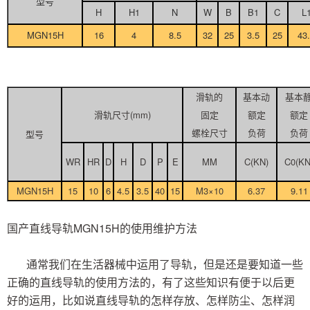
型号
H
H1
N
W
B
B1
C
L
MGN15H
16
4
8.5
32
25
3.5
25
43
滑轨的
基本动
基本
滑轨尺寸(mm)
固定
额定
额定
螺栓尺寸
负荷
负荷
型号
WR
HR
D
H
D
P
E
MM
C(KN)
C0(KN
MGN15H
15
10
6
4.5
3.5
40
15
M3×10
6.37
9.11
国产直线导轨MGN15H的使用维护方法
通常我们在生活器械中运用了导轨，但是还是要知道一些
正确的直线导轨的使用方法的，有了这些知识有便于以后更
好的运用，比如说直线导轨的怎样存放、怎样防尘、怎样润