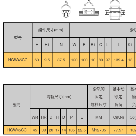
组件尺寸(mm)
滑块
型号
H
H1
N
W
B
B1
C
L1
L
K1
HGW45CC
60
9.5
37.5
120
100
10
80
97
139.4
13
滑轨的
基本动
基
滑轨尺寸(mm)
固定
额定
额
螺栓尺寸
负荷
负
型号
WR
HR
D
H
D
P
E
MM
C(KN)
C0(
HGW45CC
45
38
20
17
14
105
22.5
M12×35
77.57
10