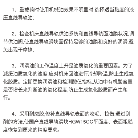
1、重载荷时使用机械油效果不明显时,选择适当黏度的液
压直线导轨油;
2、检查机床直线导轨供油系统和直线导轨面油膜状况,调
节供油阀,使
直线导轨滑块
面保持足够的油膜和良好的润滑,避
免出现干摩擦;
3、润滑油的工作温度上升是油质氧化的重要因素。为了
减缓油质氧化的速度,应对机床回油进行冷却降温,防止生成氧
化胶质。定期更换润滑油和检测酸值指标,从油中有机酸含量
是否增长来判断油的氧化程度,防止生成氧化胶质而产生爬
行。
4、采用耐磨胶,修补直线导轨表面的咬毛、拉伤,通过刮
削的方法,使
国产直线导轨滑块HGW15CC平面度、表面粗糙
度恢复到原来的精度要求。