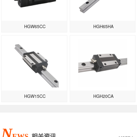
HGW65CC
HGH65HA
HGW15CC
HGH20CA
N
EWS
相关资讯