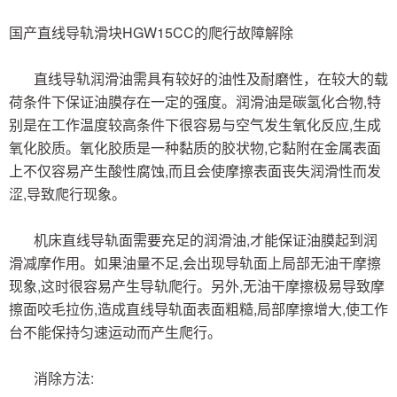
国产直线导轨滑块HGW15CC的爬行故障解除
直线导轨润滑油需具有较好的油性及耐磨性，在较大的载
荷条件下保证油膜存在一定的强度。润滑油是碳氢化合物,特
别是在工作温度较高条件下很容易与空气发生氧化反应,生成
氧化胶质。氧化胶质是一种黏质的胶状物,它黏附在金属表面
上不仅容易产生酸性腐蚀,而且会使摩擦表面丧失润滑性而发
涩,导致爬行现象。
机床直线导轨面需要充足的润滑油,才能保证油膜起到润
滑减摩作用。如果油量不足,会出现导轨面上局部无油干摩擦
现象,这时很容易产生导轨爬行。另外,无油干摩擦极易导致摩
擦面咬毛拉伤,造成直线导轨面表面粗糙,局部摩擦增大,使工作
台不能保持匀速运动而产生爬行。
消除方法: