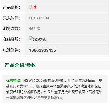
产品价格：
洽谈
录入时间：
2018-05-04
浏览次数：
467 次
在线客服：
13662939435
电话咨询：
产品介绍/参数
优势特点：
HGW15CC为重载系列导轨，组合高度为24mm，安
装孔尺寸为38*30，机床直线导轨面需要充足的润滑油才能保证
油膜起到润滑减摩作用。如果油量不足会出现导轨面上局部无油
干摩擦现象这时很容易产生导轨爬行。