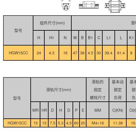
组件尺寸(mm)
滑
型号
H
H1
N
W
B
B1
C
L1
L
K1
HGW15CC
24
4.3
16
47
38
4.5
30
39.4
61.4
8
滑轨的
基本动
基
滑轨尺寸(mm)
固定
额定
额
螺栓尺寸
负荷
负
型号
WR
HR
D
H
D
P
E
MM
C(KN)
C0(
HGW15CC
15
15
7.5
5.3
4.5
60
20
M4×16
11.38
16