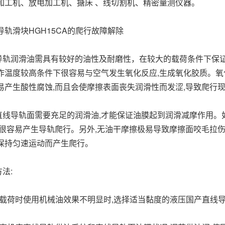
加工机、放电加工机、搪床 、线切割机、精密量测仪器。
导轨滑块HGH15CA的爬行故障解除
润滑油需具有较好的油性及耐磨性，在较大的载荷条件下保证
作温度较高条件下很容易与空气发生氧化反应,生成氧化胶质。氧
易产生酸性腐蚀,而且会使摩擦表面丧失润滑性而发涩,导致爬
导轨面需要充足的润滑油,才能保证油膜起到润滑减摩作用。如
时很容易产生导轨爬行。另外,无油干摩擦极易导致摩擦面咬毛拉伤
保持匀速运动而产生爬行。
法:
荷时使用机械油效果不明显时,选择适当黏度的液压国产直线导