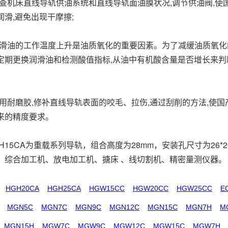
机床直线导轨供油系统和直线导轨面油膜状况,调节供油阀,使国
润滑,避免出现干摩擦;
油的工作温度上升是油质氧化的重要因素。为了减缓油质氧化的
定期更换润滑油和检测酸值指标,从油中有机酸含量是否增长来判
耐磨胶,修补直线导轨表面的咬毛、拉伤,通过刮削的方法,使国产
来的精度要求。
5CA为重载系列导轨，组合高度为28mm，安装孔尺寸为26*
、综合加工机、放电加工机、搪床 、线切割机、精密量测仪器。
HGH20CA
HGH25CA
HGW15CC
HGW20CC
HGW25CC
E
MGN5C
MGN7C
MGN9C
MGN12C
MGN15C
MGN7H
M
MGN15H
MGW7C
MGW9C
MGW12C
MGW15C
MGW7H