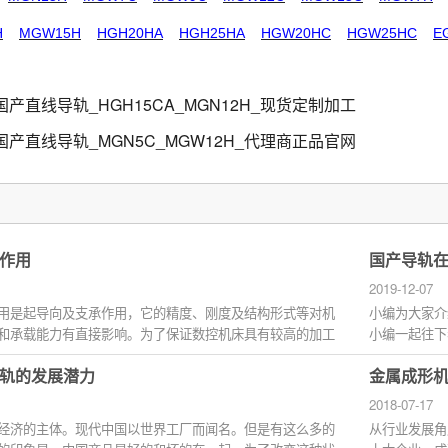
H
MGW15H
HGH20HA
HGH25HA
HGW20HC
HGW25HC
E
国产直线导轨_HGH15CA_MGN12H_现货定制加工
国产直线导轨_MGN5C_MGW12H_代理商正品官网
作用
国产导轨
2019-12-07
用是起导向及支承作用，它的精度、刚度及结构形式等对机
小编为大家介
和承载能力有直接影响。为了保证数控机床具有较高的加工
小编一起往下
高品质的...
轨的发展潜力
金属成形
2018-07-17
经济的主体。现代中国以世界工厂而闻名。但是有这么多的
从行业发展角