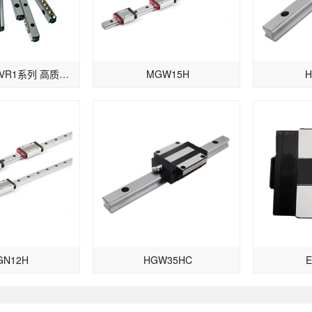
国产交叉导轨VR1系列 高质量滚柱导轨
MGW15H
H
GN12H
HGW35HC