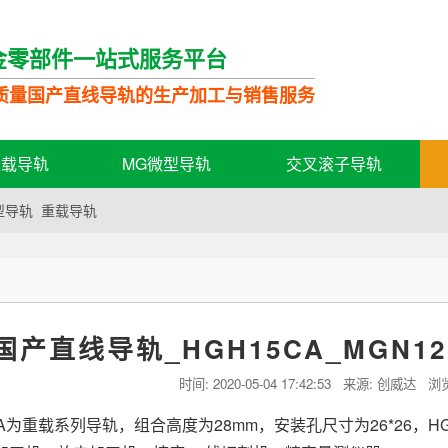
金零部件一站式服务平台
质量国产直线导轨的生产加工与销售服务
轻载导轨
MG微型导轨
交叉滚子导轨
型导轨
重载导轨
态
国产直线导轨_HGH15CA_MGN
时间:
2020-05-04 17:42:53
来源: 创威达 浏
5CA为重载系列导轨，组合高度为28mm，安装孔尺寸为26*26