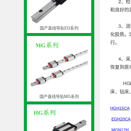
2、检查
和良好的
3、润滑
国产直线导轨EG系列
化胶质。
行。
4、采用
恢复到原
HGH1
床、钻床
国产直线导轨MG系列
HGH15CA
EGH20CA
MGN12H