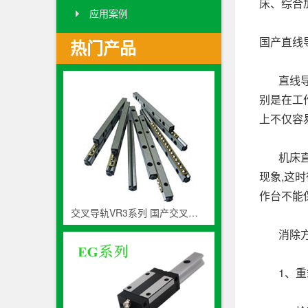
床、综合
应用案例
国产直线
热门产品
直线导轨
别是在工
上不仅容
机床直线
现象,这
作台不能
交叉导轨VR3系列 国产交叉滚子轨道生产厂家
消除方
1、重载