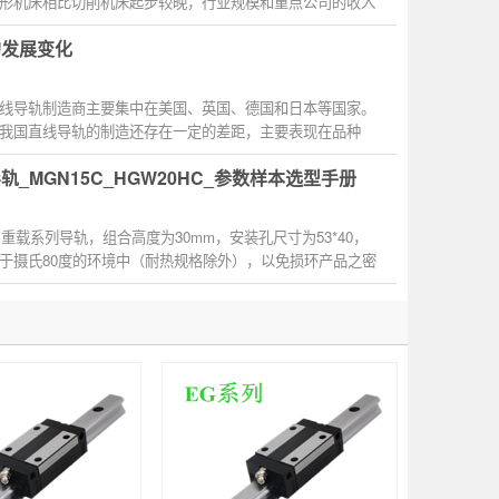
形机床相比切削机床起步较晚，行业规模和重点公司的收入
的发展变化
线导轨制造商主要集中在美国、英国、德国和日本等国家。
我国直线导轨的制造还存在一定的差距，主要表现在品种
轨_MGN15C_HGW20HC_参数样本选型手册
为重载系列导轨，组合高度为30mm，安装孔尺寸为53*40，
于摄氏80度的环境中（耐热规格除外），以免损环产品之密
使用寿...