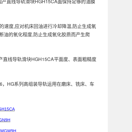
产直线导轨滑块HGH15CA面保持足够的油膜
速度,应对机床回油进行冷却降温,防止生成氧
断油的氧化程度,防止生成氧化胶质而产生爬
直线导轨滑块HGH15CA平面度、表面粗糙度
26，HG系列高组装导轨运用在磨床、铣床、车
GH15CA
GN9H
MGW9H