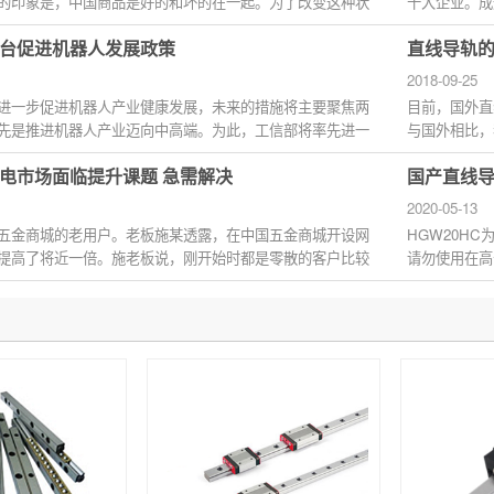
的印象是，中国商品是好的和坏的在一起。为了改变这种状
十大企业。成
规模都远...
台促进机器人发展政策
直线导轨
2018-09-25
进一步促进机器人产业健康发展，未来的措施将主要聚焦两
目前，国外直
先是推进机器人产业迈向中高端。为此，工信部将率先进一
与国外相比，
少、产量小...
电市场面临提升课题 急需解决
国产直线导
2020-05-13
五金商城的老用户。老板施某透露，在中国五金商城开设网
HGW20HC
提高了将近一倍。施老板说，刚开始时都是零散的客户比较
请勿使用在高
封件，进而缩短