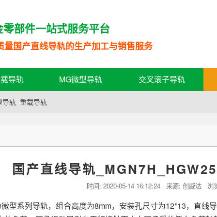
金零部件一站式服务平台
质量国产直线导轨的生产加工与销售服务
轻载导轨
MG微型导轨
交叉滚子导轨
型导轨
重载导轨
态
国产直线导轨_MGN7H_HGW2
时间:
2020-05-14 16:12:24
来源: 创威达 浏
H为微型系列导轨，组合高度为8mm，安装孔尺寸为12*13，直