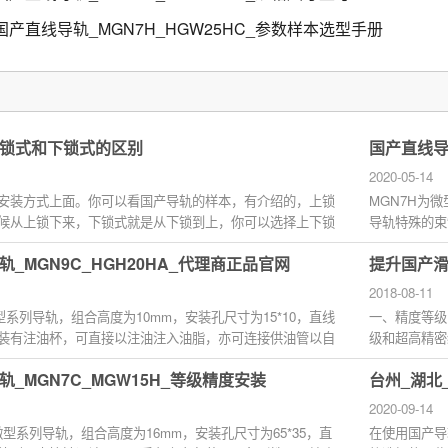
国产直线导轨_MGN7H_HGW25HC_参数样本选型手册
锁式和下锁式的区别
国产直线导
2020-05-14
安装方式上面。你可以看国产导轨的样本，有介绍的，上锁
MGN7H为
候从上锁下来，下锁式就是从下锁到上，你可以选择上下锁
导轨特殊的束
滑动导引在平行
_MGN9C_HGH20HA_代理商正品官网
提升国产
2018-08-11
型系列导轨，组合高度为10mm，安装孔尺寸为15*10，直线
一、精度等级
装有注油杯，可直接以注油注入油脂，亦可连接供油管以自
级和超高精密
使...
轨A面的平...
_MGN7C_MGW15H_等级精度安装
台州_湖北
2020-09-14
微型系列导轨，组合高度为16mm，安装孔尺寸为65*35，直
在使用国产导