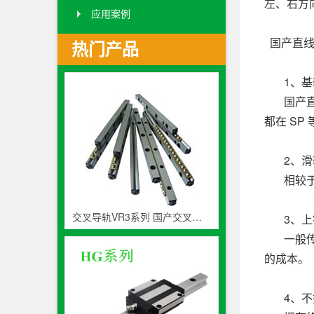
左、右方
应用案例
国产直线
热门产品
1、基
国产直线
都在 S
2、滑
相较于2
交叉导轨VR3系列 国产交叉滚子轨道生产厂家
3、上锁
一般传统
的成本。
4、不