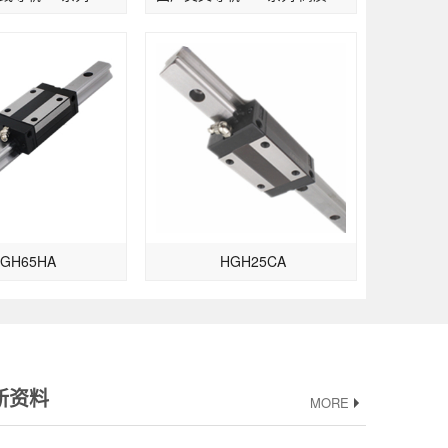
GH65HA
HGH25CA
新资料
MORE