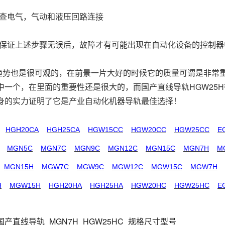
电气，气动和液压回路连接
证上述步骤无误后，故障才有可能出现在自动化设备的控制器
也是很可观的，在前景一片大好的时候它的质量可谓是非常重
中一个，在里面的重要性还是很大的，而国产直线导轨HGW25
身的实力证明了它是产业自动化机器导轨最佳选择！
HGH20CA
HGH25CA
HGW15CC
HGW20CC
HGW25CC
E
MGN5C
MGN7C
MGN9C
MGN12C
MGN15C
MGN7H
M
MGN15H
MGW7C
MGW9C
MGW12C
MGW15C
MGW7H
H
MGW15H
HGH20HA
HGH25HA
HGW20HC
HGW25HC
E
国产直线导轨_MGN7H_HGW25HC_规格尺寸型号