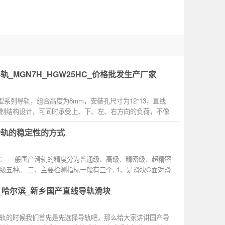
轨_MGN7H_HGW25HC_价格批发生产厂家
微型系列导轨，组合高度为8mm，安装孔尺寸为12*13，直线
制结构设计，可同时承受上、下、左、右方向的负荷，不像
接触...
滑轨的稳定性的方式
： 一般国产滑轨的精度分为普通级、高级、精密级、超精密
级五种。 二、主要检测指标一般有三个, 1、是滑块C面对滑
_哈尔滨_新乡国产直线导轨滑块
轨的时候我们首先是先选择导轨吧，那么给大家讲讲国产导