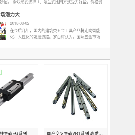
妙招。 滑块形式选择 1、法兰式比四方式受力好些，价格贵
市场潜力大
2018-08-02
在今后几年，国内的建筑类五金工具产品将走向智能
化、人性化的发展道路。罗百辉认为，国际五金市场
动态，发达国家已将中、低档产品加速向第三世界...
线导轨EG系列
国产交叉导轨VR1系列 高质量滚柱导轨