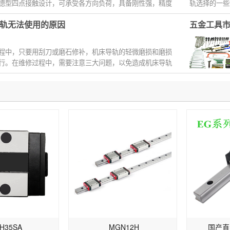
德型四点接触设计，可承受各方向负荷，具备刚性强，精度
轨选择的一些
保持...
些 2、尺...
轨无法使用的原因
五金工具
程中，只要用刮刀或磨石修补，机床导轨的轻微磨损和磨损
行。在维修过程中，需要注意三大问题，以免造成机床导轨
H35SA
MGN12H
国产直