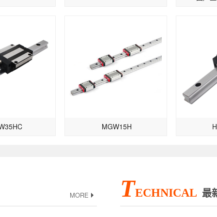
W35HC
MGW15H
H
T
ECHNICAL
最
MORE