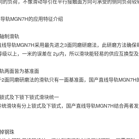
向的负荷，不像滑动导引在平行接触面方向可承受的侧向负荷较
导轨MGN7H的应用特征介绍
轴制滑轨
导轨MGN7H采用最先进之3面同磨研磨法，此研磨方法确保
P 等级以上，一米的误差在 2μ内，所以滑块能轻易的供应互换型
轨两面皆为基准面
面同磨研磨法的滑轨只有一面基准面，国产直线导轨MGN7H
式及下锁下锁式滑块统一
滑块有分上锁式及下锁式，国产直线导轨MGN7H结合两者发
掉钢珠