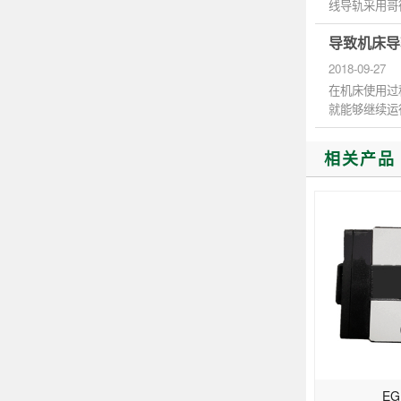
线导轨采用哥
高等特性有钢珠
导致机床导
2018-09-27
在机床使用过
就能够继续运
的损坏，...
相关产品
EG