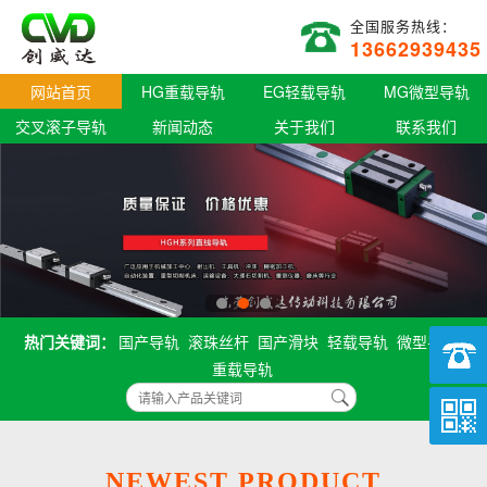
全国服务热线：
13662939435
网站首页
HG重载导轨
EG轻载导轨
MG微型导轨
交叉滚子导轨
新闻动态
关于我们
联系我们
热门关键词：
国产导轨
滚珠丝杆
国产滑块
轻载导轨
微型导轨
重载导轨
NEWEST PRODUCT