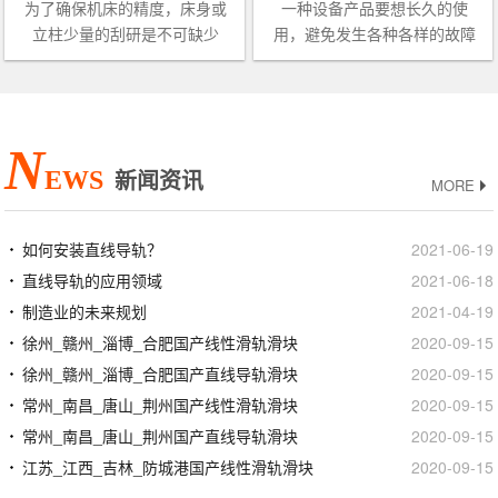
为了确保机床的精度，床身或
一种设备产品要想长久的使
立柱少量的刮研是不可缺少
用，避免发生各种各样的故障
的，通常情况下， 银泰直线导
就需要进行定期的检查检修
轨 安装是比较简单的。然而一
了，而保养也就成了重要的一
旦拆卸及安装不当，却会直接
个环节。贴片机导轨和丝杠直
造成直线导轨的损坏，那么问
接决定贴片机的传动速度和精
N
题来了
度，有效的
EWS
新闻资讯
MORE
如何安装直线导轨？
2021-06-19
直线导轨的应用领域
2021-06-18
制造业的未来规划
2021-04-19
徐州_赣州_淄博_合肥国产线性滑轨滑块
2020-09-15
徐州_赣州_淄博_合肥国产直线导轨滑块
2020-09-15
常州_南昌_唐山_荆州国产线性滑轨滑块
2020-09-15
常州_南昌_唐山_荆州国产直线导轨滑块
2020-09-15
江苏_江西_吉林_防城港国产线性滑轨滑块
2020-09-15