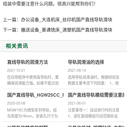
组装中需要注意什么问题。很高兴能帮到你们！
上一篇：
办公设备_大连机床_丝印机国产直线导轨滑块
下一篇：
搬送设备_普通铣床_滴塑机国产直线导轨滑块
相关资讯
直线导轨的润滑方法
导轨润滑油的选择
2021-10-21
2021-08-14
在应用程序中使用直导轨时，要
选用导轨润滑油时，根据经验及
确保润滑能力强。如果不能达到
数据主要考虑下列因素： 1、按
润滑效果，快速滚动会造成严重
滑动速度和平均压力来选择粘
国产直线导轨_HGW25CC_MGW15C_等级精度安装
国产直线导轨模组需要注意的
磨损，影响生产力，缩短使用寿
度： 选择使用导轨润滑剂时根
命。那么，为了提高生产力...
据国内外机床导轨润滑实际应
2020-05-08
2021-06-01
用...
MGW15C为微型系列导轨，组
注意事项一：自动进行时的注意
合高度为16mm，安装孔尺寸为
1、请在直线模组可动范围处设
45*20，直线导轨的预压力：所
置安全防护栏。 2、在安全防护