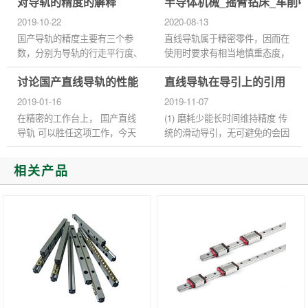
对导轨的精度的解释
半导体机械_摇臂钻床_车削
谓预压力是预先给予钢珠负荷
栏的入口，请设计紧急开关装
力，利用钢珠与珠道之间负向间
置。 3、请尽量不要从有关紧
2019-10-22
2020-08-13
隙给予预压...
急...
国产导轨的精度主要有三个参
直线导轨属于精密零件，因而在
数，分别为导轨的行走平行度、
使用时要求有相当地慎重态度，
高度的成对相互差和宽度的成对
即便是使用了高性能的直线导
讨论国产直线导轨的性能
直线导轨在导引上的引用
相互差。 1、行走平行度是指将
轨，如果使用不当，也不能达到
导轨用螺栓固定在基准面上，...
预期的性能效果，而且容易使...
2019-01-16
2019-11-07
在精密的工作台上， 国产直线
(1) 磨耗少能长时间维持精度 传
导轨 可以胜任这项工作，今天
统的滑动导引，无可避免的会因
我们将讨论国产直线导轨安装座
油膜逆流作用造成平台运动精度
的性能分析和材料选择。 国产
不良，且因运动时润滑不充份，
相关产品
直线导轨安装表面和定位表面
导致运行轨道接触面的磨损...
形...