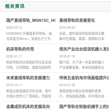
相关资讯
国产直线导轨_MGN15C_HGW20HC_参数样本选型手册
直线导轨的发展变化
2020-05-13
2018-09-25
HGW20HC为重载系列导轨，组
目前，国外直线导轨制造商主要
合高度为30mm，安装孔尺寸为
集中在美国、英国、德国和日本
53*40，请勿使用在高于摄氏80
等国家。与国外相比，我国直线
机床导轨的作用
相关产业出台促进机器人发展
度的环境中（耐热规格除外），
导轨的制造还存在一定的差距，
以免损环产品之密封件，进而缩
主要表现在品种少、产量小...
2020-01-11
2018-07-16
短使用寿...
机床导轨的功用是起导向及支承
据介绍，为了进一步促进机器人
作用，它的精度、刚度及结构形
产业健康发展，未来的措施将主
式等对机床的加工精度和承载能
要聚焦两大关键点。首先是推进
未来直线导轨的发展潜力
传统五金机电市场面临提升课
力有直接影响。为了保证数控机
机器人产业迈向中高端。为此，
床具有较高的加工精度和较...
工信部将率先进一步整合产...
2018-10-11
2018-07-28
制造业是我国经济的主体。现代
南发部是中国五金商城的老用
中国以世界工厂而闻名。但是有
户。老板施某透露，在中国五金
这么多的问题，这给人的印象
商城开设网店后，销售额提高了
金属成形机床的发展走向
国产导轨在轮胎机械手上的应
是，中国商品是好的和坏的在一
将近一倍。施老板说，刚开始时