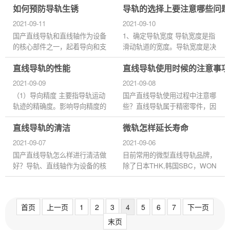
如何预防导轨生锈
导轨的选择上要注意哪些问题
力，降低驱动功率，提高效率。
轨，如果使用不当，也不能达到
（2）减少导轨磨损，防止导
预期的性能效果，而且容易使...
2021-09-11
2021-09-10
轨...
国产直线导轨和直线轴作为设备
1、确定导轨宽度 导轨宽度是指
的核心部件之一，起着导向和支
滑动轨道的宽度。导轨宽度是决
撑作用。为了保证机床具有较高
定其负载大小的关键因素之一。
直线导轨的性能
直线导轨使用时候的注意事项
的加工精度，要求导轨和直线具
有些品牌最多只生产45种规格，
有较高的导向精度和良好的...
而一些小型制造商可能只生产...
2021-09-09
2021-09-08
（1）导向精度 主要指导轨运动
国产直线导轨使用过程中注意哪
轨迹的精确度。影响导向精度的
些？直线导轨属于精密零件，因
主要因素有：导轨的几何精度和
而在使用时要求有相当地慎重态
直线导轨的清洁
微轨怎样延长寿命
接触精度，导轨的结构形式，导
度，即便是使用了高性能的直线
轨及其支承件的刚度和热变...
导轨，如果使用不当，也不...
2021-09-07
2021-09-06
国产直线导轨怎么样进行清洁做
目前常用的微型直线导轨品牌，
好？导轨、直线轴作为设备的核
除了日本THK,韩国SBC，WON
心部件之一，它的功用是起导向
外，还有台湾上HIWIN,CPC，
和支承作用。为了保证机器有较
银泰PMI等等品牌。对于点胶
高的加工精度，要求其导轨...
机、焊锡机、医疗检测发光机、
首页
上一页
1
2
3
4
5
6
7
下一页
以及其他非标自...
末页