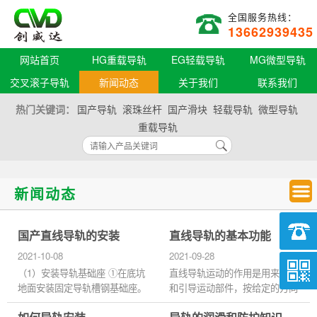
全国服务热线：
13662939435
网站首页
HG重载导轨
EG轻载导轨
MG微型导轨
交叉滚子导轨
新闻动态
关于我们
联系我们
热门关键词：
国产导轨
滚珠丝杆
国产滑块
轻载导轨
微型导轨
重载导轨
新闻动态
国产直线导轨的安装
直线导轨的基本功能
2021-10-08
2021-09-28
（1）安装导轨基础座 ①在底坑
直线导轨运动的作用是用来支撑
地面安装固定导轨槽钢基础座。
和引导运动部件，按给定的方向
其中心应与轿厢导轨中心线重
做往复直线运动。那直线导轨具