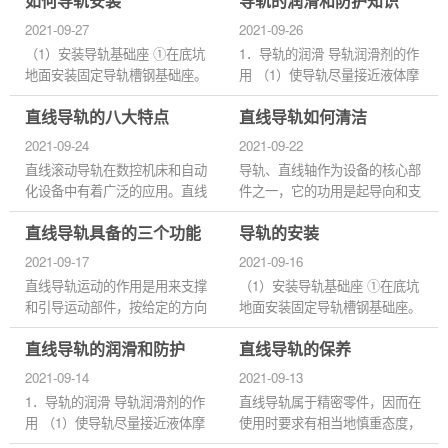
如何导轨安装
导轨的润滑和防护知识
合。 ②槽钢基础座找平后在槽
有那些基本功能特性? 直线导轨
钢两端边缘各打一条M16膨胀螺
具有以下三个基本功能特性...
2021-09-27
2021-09-26
栓...
（1）安装导轨基础座 ①在底坑
1．导轨的润滑 导轨润滑剂的作
地面安装固定导轨槽钢基础座。
用 （1）使导轨尽量接近液体摩
其中心应与轿厢导轨中心线重
擦状态下工作，以减小摩擦阻
直线导轨的八大特点
直线导轨如何清洁
合。 ②槽钢基础座找平后在槽
力，降低驱动功率，提高效率。
钢两端边缘各打一条M16膨胀螺
（2）减少导轨磨损，防止导
2021-09-24
2021-09-22
栓...
轨...
直线滚动导轨在数控机床和自动
导轨、直线轴作为设备的核心部
化设备中有着广泛的应用。直线
件之一，它的功用是起导向和支
轴承主要用在自动化机械上比较
承作用。为了保证机器有较高的
直线导轨具备的三个功能
导轨的安装
多，像德国进口的机床，折弯
加工精度，要求其导轨、直线具
机，激光焊接机等等，当然直...
有较高的导向精度和良好的...
2021-09-17
2021-09-16
直线导轨运动的作用是用来支撑
（1）安装导轨基础座 ①在底坑
和引导运动部件，按给定的方向
地面安装固定导轨槽钢基础座。
做往复直线运动。那直线导轨具
其中心应与轿厢导轨中心线重
直线导轨的润滑和防护
直线导轨的保养
有那些基本功能特性? 直线导轨
合。 ②槽钢基础座找平后在槽
具有以下三个基本功能特性...
钢两端边缘各打一条M16膨胀螺
2021-09-14
2021-09-13
栓...
1．导轨的润滑 导轨润滑剂的作
直线导轨属于精密零件，因而在
用 （1）使导轨尽量接近液体摩
使用时要求有相当地慎重态度，
擦状态下工作，以减小摩擦阻
即便是使用了高性能的直线导