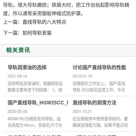
导轨，增大导轨磨损；铁屑大时，把工作台抬起影响导轨精
度，所以通常采用钢板伸缩式防护罩。
上一篇：
直线导轨的八大特点
下一篇：
如何导轨安装
相关资讯
导轨润滑油的选择
讨论国产直线导轨的性能
2021-08-14
2019-01-16
选用导轨润滑油时，根据经验及
在精密的工作台上， 国产直线
数据主要考虑下列因素： 1、按
导轨 可以胜任这项工作，今天
滑动速度和平均压力来选择粘
我们将讨论国产直线导轨安装座
国产直线导轨_HGW25CC_MGW15C_等级精度安装
直线导轨的润滑方法
度： 选择使用导轨润滑剂时根
的性能分析和材料选择。 国产
据国内外机床导轨润滑实际应
直线导轨安装表面和定位表面
2020-05-08
2021-10-21
用...
形...
MGW15C为微型系列导轨，组
在应用程序中使用直导轨时，要
合高度为16mm，安装孔尺寸为
确保润滑能力强。如果不能达到
45*20，直线导轨的预压力：所
润滑效果，快速滚动会造成严重