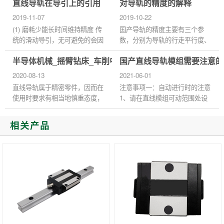
直线导轨在导引上的引用
对导轨的精度的解释
谓预压力是预先给予钢珠负荷
磨损，影响生产力，缩短使用寿
力，利用钢珠与珠道之间负向间
命。那么，为了提高生产力...
2019-11-07
2019-10-22
隙给予预压...
(1) 磨耗少能长时间维持精度 传
国产导轨的精度主要有三个参
统的滑动导引，无可避免的会因
数，分别为导轨的行走平行度、
油膜逆流作用造成平台运动精度
高度的成对相互差和宽度的成对
半导体机械_摇臂钻床_车削中心国产直线导轨滑块
国产直线导轨模组需要注意的
不良，且因运动时润滑不充份，
相互差。 1、行走平行度是指将
导致运行轨道接触面的磨损...
导轨用螺栓固定在基准面上，...
2020-08-13
2021-06-01
直线导轨属于精密零件，因而在
注意事项一：自动进行时的注意
使用时要求有相当地慎重态度，
1、请在直线模组可动范围处设
即便是使用了高性能的直线导
置安全防护栏。 2、在安全防护
轨，如果使用不当，也不能达到
栏的入口，请设计紧急开关装
相关产品
预期的性能效果，而且容易使...
置。 3、请尽量不要从有关紧
急...