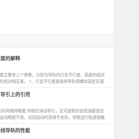
精度的解释
度主要有三个参数，分别为导轨的行走平行度、高度的成对
的成对相互差。 1、行走平行度是指将导轨用螺栓固定在基
在导引上的引用
少能长时间维持精度 传统的滑动导引，无可避免的会因油膜逆流
运动精度不良，且因运动时润滑不充份，导致运行轨道接触
直线导轨的性能