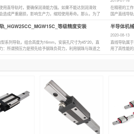
2019-01-16
使用直导轨时，要确保润滑能力强。如果不能达到润滑效
在精密的工作
会造成严重磨损，影响生产力，缩短使用寿命。那么，为了
国产直线导轨
位表面形...
_HGW25CC_MGW15C_等级精度安装
半导体机械
2020-08-13
微型系列导轨，组合高度为16mm，安装孔尺寸为45*20，直
直线导轨属于
力：所谓预压力是预先给予钢珠负荷力，利用钢珠与珠道之
用了高性能的
预压...
且容易使...