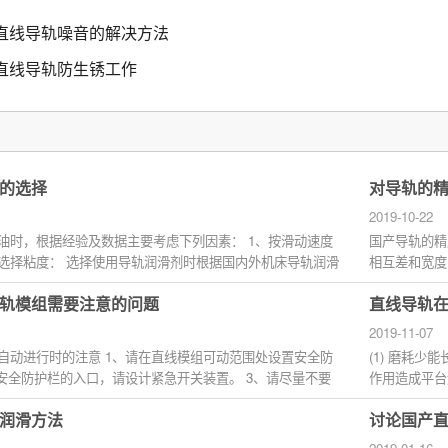
直线导轨噪音的解决方法
直线导轨防生锈工作
的选择
对导轨的
2019-10-22
油时，根据经验及数据主要考虑下列因素： 1、按滑动速度
国产导轨的精
选择粘度： 选择使用导轨润滑剂时根据国内外机床导轨润滑
相互差和宽度
准面上，...
轨模组需要注意的问题
直线导轨
2019-11-07
自动进行时的注意 1、请在直线模组可动范围处设置安全防
(1) 磨耗
在安全防护栏的入口，请设计紧急开关装置。 3、请尽量不要
作用造成平台
面的磨损...
润滑方法
讨论国产