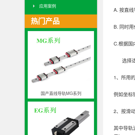
应用案例
A. 按
热门产品
B. 同
C.根据
选择适合
1、所用
国产直线导轨MG系列
例如坐标镗
2、按滑
其中导轨油