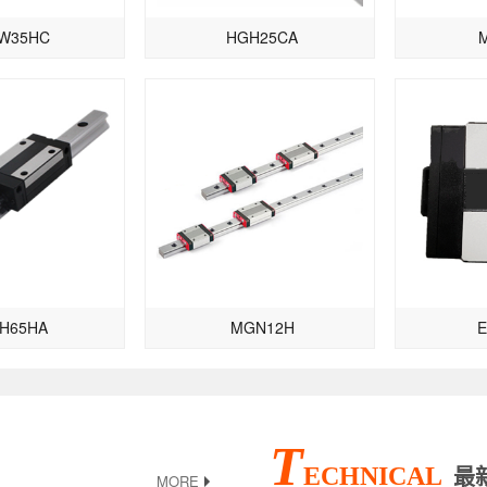
W35HC
HGH25CA
H65HA
MGN12H
T
ECHNICAL
最
MORE