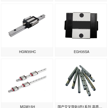
HGW35HC
EGH35SA
MGW15H
国产交叉导轨VR1系列 高质量滚柱导轨