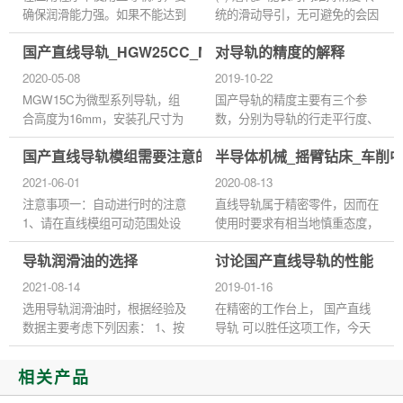
确保润滑能力强。如果不能达到
统的滑动导引，无可避免的会因
润滑效果，快速滚动会造成严重
油膜逆流作用造成平台运动精度
国产直线导轨_HGW25CC_MGW15C_等级精度安装
对导轨的精度的解释
磨损，影响生产力，缩短使用寿
不良，且因运动时润滑不充份，
命。那么，为了提高生产力...
导致运行轨道接触面的磨损...
2020-05-08
2019-10-22
MGW15C为微型系列导轨，组
国产导轨的精度主要有三个参
合高度为16mm，安装孔尺寸为
数，分别为导轨的行走平行度、
45*20，直线导轨的预压力：所
高度的成对相互差和宽度的成对
国产直线导轨模组需要注意的问题
半导体机械_摇臂钻床_车削
谓预压力是预先给予钢珠负荷
相互差。 1、行走平行度是指将
力，利用钢珠与珠道之间负向间
导轨用螺栓固定在基准面上，...
2021-06-01
2020-08-13
隙给予预压...
注意事项一：自动进行时的注意
直线导轨属于精密零件，因而在
1、请在直线模组可动范围处设
使用时要求有相当地慎重态度，
置安全防护栏。 2、在安全防护
即便是使用了高性能的直线导
导轨润滑油的选择
讨论国产直线导轨的性能
栏的入口，请设计紧急开关装
轨，如果使用不当，也不能达到
置。 3、请尽量不要从有关紧
预期的性能效果，而且容易使...
2021-08-14
2019-01-16
急...
选用导轨润滑油时，根据经验及
在精密的工作台上， 国产直线
数据主要考虑下列因素： 1、按
导轨 可以胜任这项工作，今天
滑动速度和平均压力来选择粘
我们将讨论国产直线导轨安装座
度： 选择使用导轨润滑剂时根
的性能分析和材料选择。 国产
相关产品
据国内外机床导轨润滑实际应
直线导轨安装表面和定位表面
用...
形...