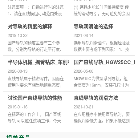
注意事项一：自动进行时的注意
(1) 磨耗少能长时间维持精度 传
1、请在直线模组可动范围处设
统的滑动导引，无可避免的会因
置安全防护栏。 2、在安全防护
油膜逆流作用造成平台运动精度
对导轨的精度的解释
导轨润滑油的选择
栏的入口，请设计紧急开关装
不良，且因运动时润滑不充份，
置。 3、请尽量不要从有关紧
导致运行轨道接触面的磨损...
2019-10-22
2021-08-14
急...
国产导轨的精度主要有三个参
选用导轨润滑油时，根据经验及
数，分别为导轨的行走平行度、
数据主要考虑下列因素： 1、按
高度的成对相互差和宽度的成对
滑动速度和平均压力来选择粘
半导体机械_摇臂钻床_车削中心国产直线导轨滑块
国产直线导轨_HGW25CC_
相互差。 1、行走平行度是指将
度： 选择使用导轨润滑剂时根
导轨用螺栓固定在基准面上，...
据国内外机床导轨润滑实际应
2020-08-13
2020-05-08
用...
直线导轨属于精密零件，因而在
MGW15C为微型系列导轨，组
使用时要求有相当地慎重态度，
合高度为16mm，安装孔尺寸为
即便是使用了高性能的直线导
45*20，直线导轨的预压力：所
讨论国产直线导轨的性能
直线导轨的润滑方法
轨，如果使用不当，也不能达到
谓预压力是预先给予钢珠负荷
预期的性能效果，而且容易使...
力，利用钢珠与珠道之间负向间
2019-01-16
2021-10-21
隙给予预压...
在精密的工作台上， 国产直线
在应用程序中使用直导轨时，要
导轨 可以胜任这项工作，今天
确保润滑能力强。如果不能达到
我们将讨论国产直线导轨安装座
润滑效果，快速滚动会造成严重
的性能分析和材料选择。 国产
磨损，影响生产力，缩短使用寿
相关产品