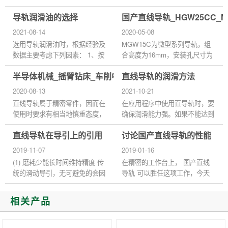
置安全防护栏。 2、在安全防护
高度的成对相互差和宽度的成对
导轨润滑油的选择
国产直线导轨_HGW25CC_
栏的入口，请设计紧急开关装
相互差。 1、行走平行度是指将
置。 3、请尽量不要从有关紧
导轨用螺栓固定在基准面上，...
2021-08-14
2020-05-08
急...
选用导轨润滑油时，根据经验及
MGW15C为微型系列导轨，组
数据主要考虑下列因素： 1、按
合高度为16mm，安装孔尺寸为
滑动速度和平均压力来选择粘
45*20，直线导轨的预压力：所
半导体机械_摇臂钻床_车削中心国产直线导轨滑块
直线导轨的润滑方法
度： 选择使用导轨润滑剂时根
谓预压力是预先给予钢珠负荷
据国内外机床导轨润滑实际应
力，利用钢珠与珠道之间负向间
2020-08-13
2021-10-21
用...
隙给予预压...
直线导轨属于精密零件，因而在
在应用程序中使用直导轨时，要
使用时要求有相当地慎重态度，
确保润滑能力强。如果不能达到
即便是使用了高性能的直线导
润滑效果，快速滚动会造成严重
直线导轨在导引上的引用
讨论国产直线导轨的性能
轨，如果使用不当，也不能达到
磨损，影响生产力，缩短使用寿
预期的性能效果，而且容易使...
命。那么，为了提高生产力...
2019-11-07
2019-01-16
(1) 磨耗少能长时间维持精度 传
在精密的工作台上， 国产直线
统的滑动导引，无可避免的会因
导轨 可以胜任这项工作，今天
油膜逆流作用造成平台运动精度
我们将讨论国产直线导轨安装座
不良，且因运动时润滑不充份，
的性能分析和材料选择。 国产
相关产品
导致运行轨道接触面的磨损...
直线导轨安装表面和定位表面
形...