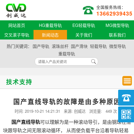
全国服务热线：
13662939435
网站首页
HG重载导轨
EG轻载导轨
MG微型导轨
交叉滚子导轨
新闻动态
关于我们
联系我们
热门关键词：
国产导轨
滚珠丝杆
国产滑块
轻载导轨
微型导轨
重载导轨
技术支持
国产直线导轨的故障是由多种原因
时间:
2019-10-21 14:21:31
来源: 创威达 浏览量:
449 次
国产直线导轨
可以理解为是一种滚动导引，是由钢珠在滑
块跟导轨之间无限滚动循环， 从而使负载平台沿着导轨轻易