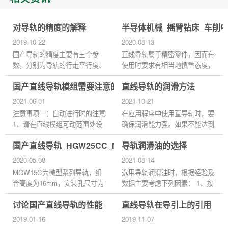
对导轨的精度的解释
半导体机械_摇臂钻床_车削
2019-10-22
2020-08-13
国产导轨的精度主要有三个参
直线导轨属于精密零件，因而在
数，分别为导轨的行走平行度、
使用时要求有相当地慎重态度，
高度的成对相互差和宽度的成对
即便是使用了高性能的直线导
国产直线导轨模组需要注意的问题
直线导轨的润滑方法
相互差。 1、行走平行度是指将
轨，如果使用不当，也不能达到
导轨用螺栓固定在基准面上，...
预期的性能效果，而且容易使...
2021-06-01
2021-10-21
注意事项一：自动进行时的注意
在应用程序中使用直导轨时，要
1、请在直线模组可动范围处设
确保润滑能力强。如果不能达到
置安全防护栏。 2、在安全防护
润滑效果，快速滚动会造成严重
国产直线导轨_HGW25CC_MGW15C_等级精度安装
导轨润滑油的选择
栏的入口，请设计紧急开关装
磨损，影响生产力，缩短使用寿
置。 3、请尽量不要从有关紧
命。那么，为了提高生产力...
2020-05-08
2021-08-14
急...
MGW15C为微型系列导轨，组
选用导轨润滑油时，根据经验及
合高度为16mm，安装孔尺寸为
数据主要考虑下列因素： 1、按
45*20，直线导轨的预压力：所
滑动速度和平均压力来选择粘
讨论国产直线导轨的性能
直线导轨在导引上的引用
谓预压力是预先给予钢珠负荷
度： 选择使用导轨润滑剂时根
力，利用钢珠与珠道之间负向间
据国内外机床导轨润滑实际应
2019-01-16
2019-11-07
隙给予预压...
用...