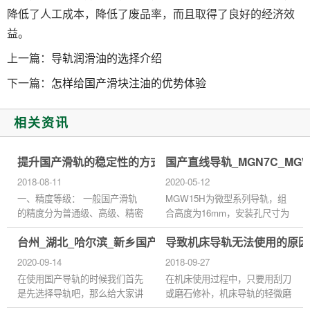
降低了人工成本，降低了废品率，而且取得了良好的经济效
益。
上一篇：
导轨润滑油的选择介绍
下一篇：
怎样给国产滑块注油的优势体验
相关资讯
提升国产滑轨的稳定性的方式
国产直线导轨_MGN7C_MG
2018-08-11
2020-05-12
一、精度等级： 一般国产滑轨
MGW15H为微型系列导轨，组
的精度分为普通级、高级、精密
合高度为16mm，安装孔尺寸为
级、超精密级和超高精密级五
65*35，直线导轨采用哥德型四
台州_湖北_哈尔滨_新乡国产直线导轨滑块
导致机床导轨无法使用的原因
种。 二、主要检测指标一般有
点接触设计，可承受各方向负
三个, 1、是滑块C面对滑轨A面
荷，具备刚性强，精度高等特性
2020-09-14
2018-09-27
的平...
有钢珠保持...
在使用国产导轨的时候我们首先
在机床使用过程中，只要用刮刀
是先选择导轨吧，那么给大家讲
或磨石修补，机床导轨的轻微磨
讲国产导轨选择的一些妙招。
损和磨损就能够继续运行。在维