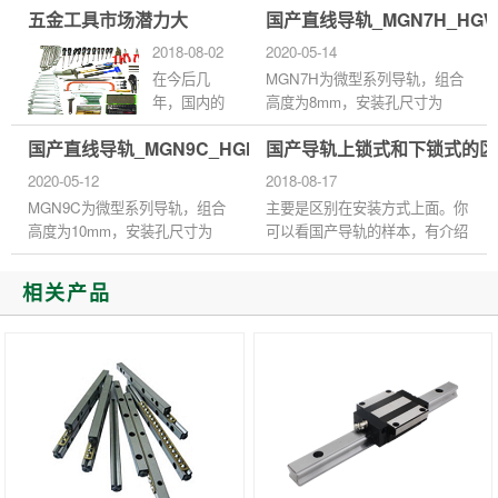
五金工具市场潜力大
国产直线导轨_MGN7H_HG
滑块形式选择 1、法兰式比四方
修过程中，需要注意三大问题，
式受力好些，价格贵些 2、尺...
以免造成机床导轨的损坏，...
2018-08-02
2020-05-14
在今后几
MGN7H为微型系列导轨，组合
年，国内的
高度为8mm，安装孔尺寸为
建筑类五金
12*13，直线导轨特殊的束制结
国产直线导轨_MGN9C_HGH20HA_代理商正品官网
国产导轨上锁式和下锁式的区
工具产品将
构设计，可同时承受上、下、
走向智能
左、右方向的负荷，不像滑动导
2020-05-12
2018-08-17
化、人性化
引在平行接触...
MGN9C为微型系列导轨，组合
主要是区别在安装方式上面。你
的发展道
高度为10mm，安装孔尺寸为
可以看国产导轨的样本，有介绍
路。罗百辉
15*10，直线导轨在滑块上装有
的，上锁就是安装的时候从上锁
认为，国际
注油杯，可直接以注油注入油
下来，下锁式就是从下锁到上，
相关产品
五金市场动
脂，亦可连接供油管以自动供油
你可以选择上下锁都可以的...
态，发达国
机润滑，使...
家已将中、
低档产品加
速向第三世
界...