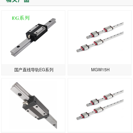
式受力好些，价格贵些 2、尺...
三个, 1、是滑块C面对滑轨A面
态，发达国
的平...
家已将中、
低档产品加
速向第三世
界...
国产直线导轨EG系列
MGW15H