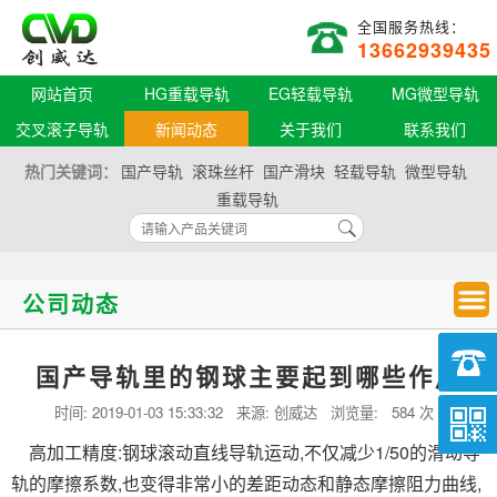
全国服务热线：
13662939435
网站首页
HG重载导轨
EG轻载导轨
MG微型导轨
交叉滚子导轨
新闻动态
关于我们
联系我们
热门关键词：
国产导轨
滚珠丝杆
国产滑块
轻载导轨
微型导轨
重载导轨
公司动态
国产导轨里的钢球主要起到哪些作用
时间:
2019-01-03 15:33:32
来源: 创威达 浏览量:
584 次
高加工精度:钢球滚动直线导轨运动,不仅减少1/50的滑动导
轨的摩擦系数,也变得非常小的差距动态和静态摩擦阻力曲线,