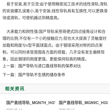
易于安装,易于交流:由于使用精密加工技术的线性滑轨,滑轨
的安装螺孔误差小,易于安装,线性导轨具有互换性,可以更换滑
块或滑轨，可使机器达到精度高。
大承载力和刚性强:国产导轨采用哥德式四点接角设计和合
理的比例,不仅有一个小的接触应力,但也大大提高了灵敏度时
加载和刚度与v型平面球面点。由于钢球采用对称的四点束
制，可以同时承受周围各方面的荷载，几乎没有发生偏移现
象，因此钢球的刚度更强，更能保持较高的精度。
上一篇：
国产导轨与进口直线导轨的保养对比
下一篇：
国产导轨不生锈的储存条件
相关资讯
国产直线导轨_MGN7H_HGW25HC_价格批发生产厂家
国产直线导轨_MGN9C_HG
2020-05-14
2020-05-12