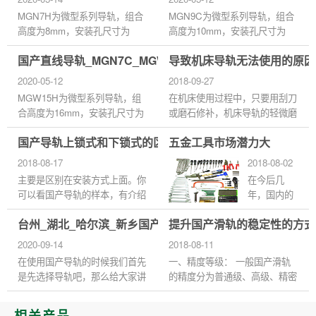
MGN7H为微型系列导轨，组合
MGN9C为微型系列导轨，组合
高度为8mm，安装孔尺寸为
高度为10mm，安装孔尺寸为
12*13，直线导轨特殊的束制结
15*10，直线导轨在滑块上装有
国产直线导轨_MGN7C_MGW15H_等级精度安装
导致机床导轨无法使用的原因
构设计，可同时承受上、下、
注油杯，可直接以注油注入油
左、右方向的负荷，不像滑动导
脂，亦可连接供油管以自动供油
2020-05-12
2018-09-27
引在平行接触...
机润滑，使...
MGW15H为微型系列导轨，组
在机床使用过程中，只要用刮刀
合高度为16mm，安装孔尺寸为
或磨石修补，机床导轨的轻微磨
65*35，直线导轨采用哥德型四
损和磨损就能够继续运行。在维
国产导轨上锁式和下锁式的区别
五金工具市场潜力大
点接触设计，可承受各方向负
修过程中，需要注意三大问题，
荷，具备刚性强，精度高等特性
以免造成机床导轨的损坏，...
2018-08-17
2018-08-02
有钢珠保持...
主要是区别在安装方式上面。你
在今后几
可以看国产导轨的样本，有介绍
年，国内的
的，上锁就是安装的时候从上锁
建筑类五金
台州_湖北_哈尔滨_新乡国产直线导轨滑块
提升国产滑轨的稳定性的方式
下来，下锁式就是从下锁到上，
工具产品将
你可以选择上下锁都可以的...
走向智能
2020-09-14
2018-08-11
化、人性化
在使用国产导轨的时候我们首先
一、精度等级： 一般国产滑轨
的发展道
是先选择导轨吧，那么给大家讲
的精度分为普通级、高级、精密
路。罗百辉
讲国产导轨选择的一些妙招。
级、超精密级和超高精密级五
认为，国际
滑块形式选择 1、法兰式比四方
种。 二、主要检测指标一般有
相关产品
五金市场动